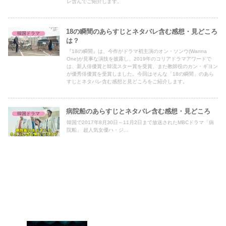
レ含んでご紹介します。
18の瞬間のあらすじとネタバレ含む感想・見どころ
韓国ドラマ
は？
『18の瞬間』は、今作がドラマ初主演のオン・ソンウ(Wanna
One)が見事な演技を披露し、2019年のコリアドラマアワードで
は、新人俳優賞と韓流スター賞を受賞、また教師役のカン・ギヨン
が優秀俳優賞を受賞しました。今回はそんな「18の瞬間」のあら
すじとネタバレ含む感想と見どころをご紹介します。
病院船のあらすじとネタバレ含む感想・見どころ
韓国ドラマ
韓国で2017年8月30日～11月2日まで放送されたMBCドラマ「病
院船」 超人気女優ハ・ジ...