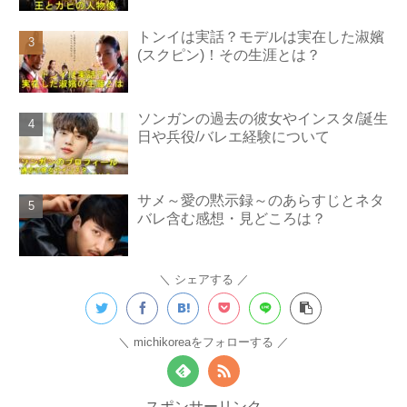
トンイは実話？モデルは実在した淑嬪
(スクピン)！その生涯とは？
ソンガンの過去の彼女やインスタ/誕生
日や兵役/バレエ経験について
サメ～愛の黙示録～のあらすじとネタ
バレ含む感想・見どころは？
シェアする
michikoreaをフォローする
スポンサーリンク