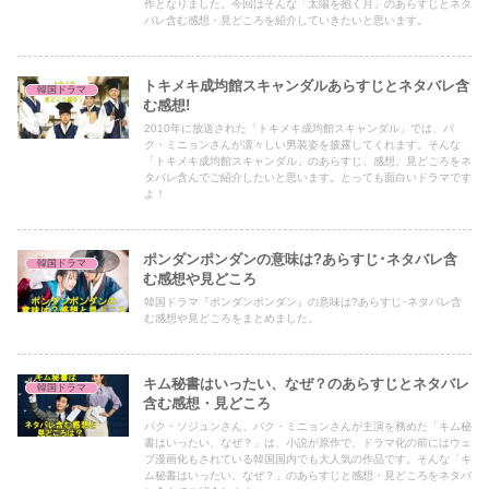
作となりました。今回はそんな「太陽を抱く月」のあらすじとネタ
バレ含む感想・見どころを紹介していきたいと思います。
トキメキ成均館スキャンダルあらすじとネタバレ含
韓国ドラマ
む感想!
2010年に放送された「トキメキ成均館スキャンダル」では、パ
ク・ミニョンさんが凛々しい男装姿を披露してくれます。そんな
「トキメキ成均館スキャンダル」のあらすじ、感想、見どころをネ
タバレ含んでご紹介したいと思います。とっても面白いドラマです
よ！
ポンダンポンダンの意味は?あらすじ･ネタバレ含
韓国ドラマ
む感想や見どころ
韓国ドラマ『ポンダンポンダン』の意味は?あらすじ･ネタバレ含
む感想や見どころをまとめました。
キム秘書はいったい、なぜ？のあらすじとネタバレ
韓国ドラマ
含む感想・見どころ
パク・ソジュンさん、パク・ミニョンさんが主演を務めた「キム秘
書はいったい、なぜ？」は、小説が原作で、ドラマ化の前にはウェ
ブ漫画化もされている韓国国内でも大人気の作品です。そんな「キ
ム秘書はいったい、なぜ？」のあらすじと感想・見どころをネタバ