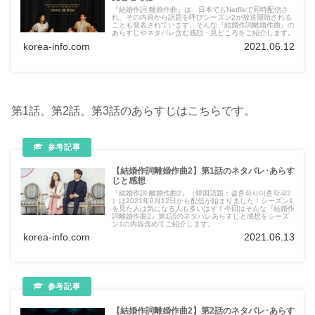
『結婚作詞 離婚作曲』は、日本でもNetflixで同時配信さ
れ、その内容から話題を呼びシーズン2が放送開始される
ことも発表されています。そんな『結婚作詞離婚作曲』の
あらすじやネタバレ含む感想・見どころをご紹介します。
korea-info.com
2021.06.12
第1話、第2話、第3話のあらすじはこちらです。
【結婚作詞離婚作曲2】第1話のネタバレ･あらす
じと感想
『結婚作詞 離婚作曲2』（韓国語題：결혼작사이혼작곡2
）は2021年6月12日から配信が始まりました！シーズン1
を見た人は気になる人も多いはず！今回はそんな『結婚作
詞離婚作曲2』第1話のネタバレあらすじと感想をシーズ
ン1の内容含めてご紹介します。
korea-info.com
2021.06.13
【結婚作詞離婚作曲2】第2話のネタバレ･あらす