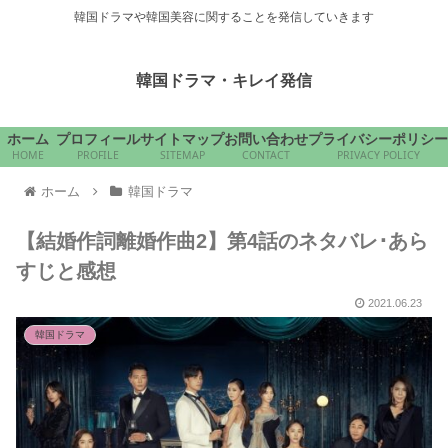
韓国ドラマや韓国美容に関することを発信していきます
韓国ドラマ・キレイ発信
ホーム
プロフィール
サイトマップ
お問い合わせ
プライバシーポリシー
HOME
PROFILE
SITEMAP
CONTACT
PRIVACY POLICY
ホーム
韓国ドラマ
【結婚作詞離婚作曲2】第4話のネタバレ･あら
すじと感想
2021.06.23
韓国ドラマ