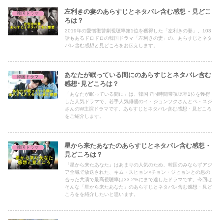
左利きの妻のあらすじとネタバレ含む感想・見どこ
韓国ドラマ
ろは？
2019年の愛憎復讐劇視聴率第1位を獲得した「左利きの妻」。103
話もあるドロドロの韓国ドラマ「左利きの妻」の、あらすじとネタ
バレ含む感想と見どころをお伝えします。
あなたが眠っている間にのあらすじとネタバレ含む
韓国ドラマ
感想･見どころは？
「あなたが眠っている間に」は、韓国で同時間帯視聴率1位を獲得
した人気ドラマで、若手人気俳優のイ・ジョンソクさんとペ・スジ
さんのW主演ドラマです。あらすじとネタバレ含む感想・見どころ
をご紹介します。
星から来たあなたのあらすじとネタバレ含む感想・
韓国ドラマ
見どころは？
『星から来たあなた』はあまりの人気のため、韓国のみならずアジ
ア全域で放送された、キム・スヒョン×チョン・ジヒョンとの息の
合った共演で最高視聴率は33.2%にまで達したドラマです。今回は
そんな「星から来たあなた」のあらすじとネタバレ含む感想・見ど
ころをを紹介したいと思います。