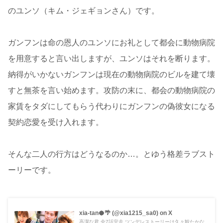
のユンソ（キム・ジェギョンさん）です。
ガンフンは命の恩人のユンソにお礼として都会に動物病院
を用意すると言い出しますが、ユンソはそれを断ります。
納得がいかないガンフンは現在の動物病院のビルを建て壊
すと無茶を言い始めます。攻防の末に、都会の動物病院の
家賃をタダにしてもらう代わりにガンフンの偽彼女になる
契約恋愛を受け入れます。
そんな二人の行方はどうなるのか…。とゆう格差ラブスト
ーリーです。
xia-tan🥥🌴 (@xia1215_sa0) on X
高潔な君 全7話完走 ツンデレストーリーは久々観たかな