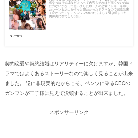
😆やっぱり短編なだけあって内容もそれほど深くないのは
仕方ないかなって思いました😅二人の恋愛にドキドキ😍し
たシーンも沢山😅ずっと観たかったドラマなので完走出来
て良かったです。ソンフンssiのたくましく引き締まった
肉体美に😍でした( 笑 )
x.com
契約恋愛や契約結婚はリアリティーに欠けますが、韓国ド
ラマではよくあるストーリーなので楽しく見ることが出来
ました。 逆に非現実的だからこそ、ベンツに乗るCEOの
ガンフンが王子様に見えて没頭することが出来ました。
スポンサーリンク