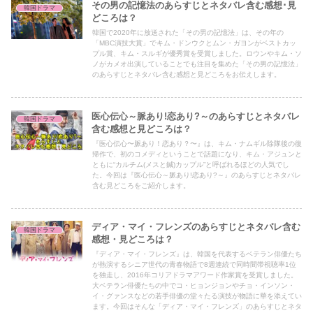
その男の記憶法のあらすじとネタバレ含む感想･見
韓国ドラマ
どころは？
韓国で2020年に放送された「その男の記憶法」は、その年の
「MBC演技大賞」でキム・ドンウクとムン・ガヨンがベストカッ
プル賞、キム・スルギが優秀賞を受賞しました。ロウンやキム・ソ
ノがカメオ出演していることでも注目を集めた「その男の記憶法」
のあらすじとネタバレ含む感想と見どころをお伝えします。
医心伝心～脈あり!恋あり?～のあらすじとネタバレ
韓国ドラマ
含む感想と見どころは？
『医心伝心〜脈あり！恋あり？〜』は、キム・ナムギル除隊後の復
帰作で、初のコメディということで話題になり、キム・アジュンと
ともに“カルチム(メスと鍼)カップル”と呼ばれるほどの人気でし
た。今回は『医心伝心～脈あり!恋あり?～』のあらすじとネタバレ
含む見どころをご紹介します。
ディア・マイ・フレンズのあらすじとネタバレ含む
韓国ドラマ
感想・見どころは？
『ディア・マイ・フレンズ』は、韓国を代表するベテラン俳優たち
が熱演するシニア世代の青春物語で8週連続で同時間帯視聴率1位
を独走し、2016年コリアドラマアワード作家賞を受賞しました。
大ベテラン俳優たちの中でコ・ヒョンジョンやチョ・インソン・
イ・グァンスなどの若手俳優の堂々たる演技が物語に華を添えてい
ます。今回はそんな「ディア・マイ・フレンズ」のあらすじとネタ