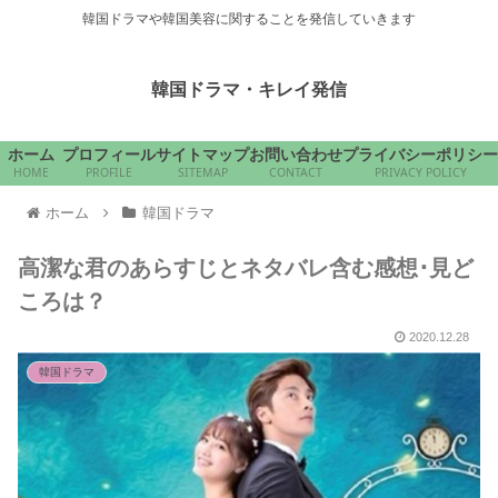
韓国ドラマや韓国美容に関することを発信していきます
韓国ドラマ・キレイ発信
ホーム
プロフィール
サイトマップ
お問い合わせ
プライバシーポリシー
HOME
PROFILE
SITEMAP
CONTACT
PRIVACY POLICY
ホーム
韓国ドラマ
高潔な君のあらすじとネタバレ含む感想･見ど
ころは？
2020.12.28
韓国ドラマ