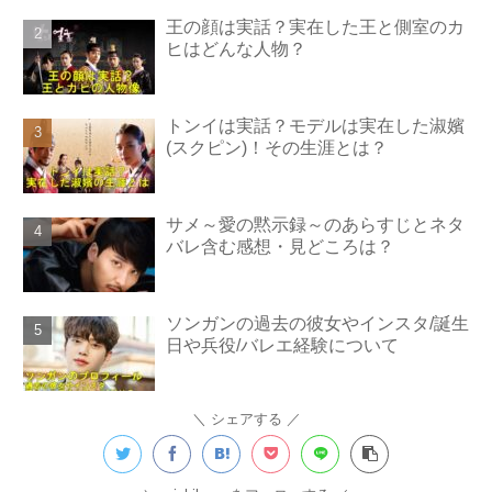
王の顔は実話？実在した王と側室のカ
ヒはどんな人物？
トンイは実話？モデルは実在した淑嬪
(スクピン)！その生涯とは？
サメ～愛の黙示録～のあらすじとネタ
バレ含む感想・見どころは？
ソンガンの過去の彼女やインスタ/誕生
日や兵役/バレエ経験について
シェアする