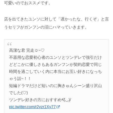
可愛いのでおススメです。
店を出てきたユンソに対して「遅かったな、行くぞ」と言
うセリフがガンフンの沼にハマっていきます。
高潔な君 完走☺️~♡
不器用な恋愛初心者のユンソとツンデレで強引だけ
どどこかに優しさもあるガンフンが契約恋愛で同じ
時間を過ごしていく内に本当にお互い好きになっち
ゃう話~！！
短編ドラマだけど短いのに胸きゅんシーン盛り沢山
でした(♡)
ツンデレ好きの方におすすめ٩(◡̈)/
pic.twitter.com/r2yzr1Xy77