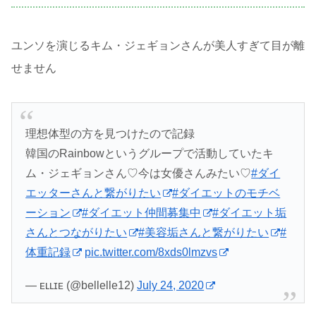
ユンソを演じるキム・ジェギョンさんが美人すぎて目が離
せません
理想体型の方を見つけたので記録
韓国のRainbowというグループで活動していたキ
ム・ジェギョンさん♡今は女優さんみたい♡
#ダイ
エッターさんと繋がりたい
#ダイエットのモチベ
ーション
#ダイエット仲間募集中
#ダイエット垢
さんとつながりたい
#美容垢さんと繋がりたい
#
体重記録
pic.twitter.com/8xds0lmzvs
— ᴇʟʟɪᴇ (@bellelle12)
July 24, 2020