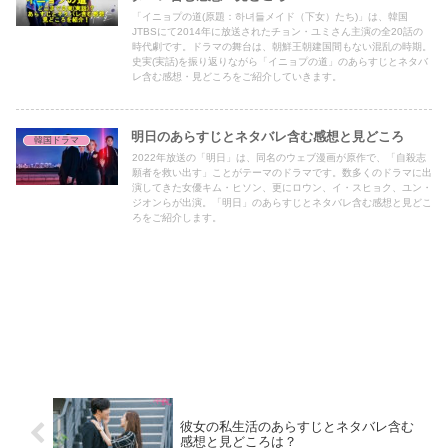
「イニョプの道(原題：하녀들メイド（下女）たち)」は、韓国
JTBSにて2014年に放送されたチョン・ユミさん主演の全20話の
時代劇です。ドラマの舞台は、朝鮮王朝建国間もない混乱の時期。
史実(実話)を振り返りながら「イニョプの道」のあらすじとネタバ
レ含む感想・見どころをご紹介していきます。
明日のあらすじとネタバレ含む感想と見どころ
韓国ドラマ
2022年放送の「明日」は、同名のウェブ漫画が原作で、「自殺志
願者を救い出す」ことがテーマのドラマです。数多くのドラマに出
演してきた女優キム・ヒソン、更にロウン、イ・スヒョク、ユン・
ジオンらが出演。「明日」のあらすじとネタバレ含む感想と見どこ
ろをご紹介します。
彼女の私生活のあらすじとネタバレ含む
感想と見どころは？