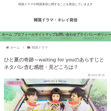
韓国ドラマや韓国美容に関することを発信していきます
韓国ドラマ・キレイ発信
ホーム
プロフィール
サイトマップ
お問い合わせ
プライバシーポリシー
HOME
PROFILE
SITEMAP
CONTACT
PRIVACY POLICY
ホーム
韓国ドラマ
ひと夏の奇跡～waiting for youのあらすじと
ネタバレ含む感想・見どころは？
2021.05.16
韓国ドラマ