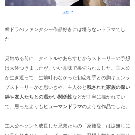
SBS
韓ドラのファンタジー作品好きには堪らないドラマでし
た！
見始める前に、タイトルやあらすじからストーリーの予想
は大体つきましたが、いい意味で裏切られました。主人公
が生き返って、生前叶わなかった初恋相手との胸キュンラ
ブストーリーかと思いきや、主人公と
残された家族の深い
絆
や
友人たちとの温かい関係性
などが丁寧に描かれてい
て、思ったよりも
ヒューマンドラマ
のような作品でした。
主人公ヘソンと成長した兄弟たちの「家族愛」は涙無しに