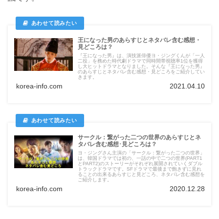
王になった男のあらすじとネタバレ含む感想・
見どころは？
『王になった男』は、演技派俳優ヨ・ジングくんが「一人
二役」を務めた時代劇ドラマで同時間帯視聴率1位を獲得
し大ヒットドラマとなりました。そんな『王になった男』
のあらすじとネタバレ含む感想・見どころをご紹介してい
きます。
korea-info.com
2021.04.10
サークル：繋がった二つの世界のあらすじとネ
タバレ含む感想･見どころは？
ヨ・ジングさん主演の「サークル：繋がった二つの世界」
は、韓国ドラマでは初の、一話の中で二つの世界(PART1
とPART2)のストーリーがそれぞれ展開されていくダブル
トラックドラマです。SFドラマで最後まで飽きずに見れ
ることの出来るあらすじと見どころ、ネタバレ含む感想を
ご紹介します。
korea-info.com
2020.12.28