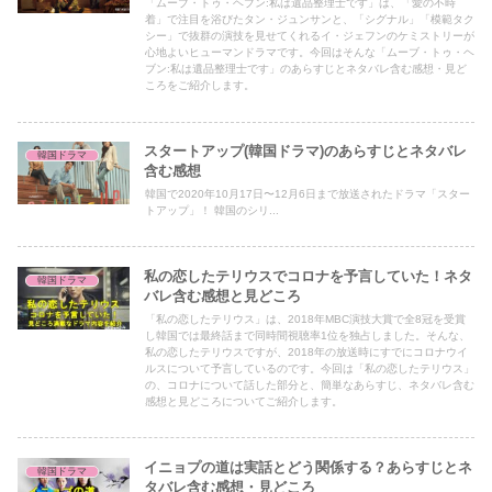
「ムーブ・トゥ・ヘブン:私は遺品整理士です」は、「愛の不時
着」で注目を浴びたタン・ジュンサンと、「シグナル」「模範タク
シー」で抜群の演技を見せてくれるイ・ジェフンのケミストリーが
心地よいヒューマンドラマです。今回はそんな「ムーブ・トゥ・ヘ
ブン:私は遺品整理士です」のあらすじとネタバレ含む感想・見ど
ころをご紹介します。
スタートアップ(韓国ドラマ)のあらすじとネタバレ
韓国ドラマ
含む感想
韓国で2020年10月17日〜12月6日まで放送されたドラマ「スター
トアップ」！ 韓国のシリ...
私の恋したテリウスでコロナを予言していた！ネタ
韓国ドラマ
バレ含む感想と見どころ
「私の恋したテリウス」は、2018年MBC演技大賞で全8冠を受賞
し韓国では最終話まで同時間視聴率1位を独占しました。そんな、
私の恋したテリウスですが、2018年の放送時にすでにコロナウイ
ルスについて予言しているのです。今回は「私の恋したテリウス」
の、コロナについて話した部分と、簡単なあらすじ、ネタバレ含む
感想と見どころについてご紹介します。
イニョプの道は実話とどう関係する？あらすじとネ
韓国ドラマ
タバレ含む感想・見どころ