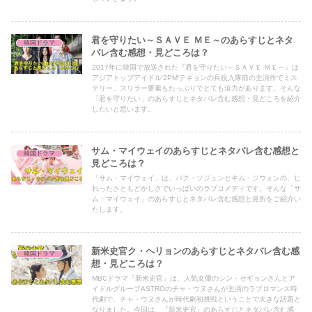
君を守りたい～ＳＡＶＥ ＭＥ～のあらすじとネタ
韓国ドラマ
バレ含む感想・見どころは？
2017年に韓国で放送された『君を守りたい～ＳＡＶＥ ＭＥ～』は
アジアトップアイドル‘2PM‘テギョンの兵役入隊前の主演作でミス
テリー、スリラー要素もたっぷりでとても迫力があります。そんな
「君を守りたい」のあらすじとネタバレ含む感想・見どころを紹介
したいと思います。
サム・マイウェイのあらすじとネタバレ含む感想と
韓国ドラマ
見どころは？
「サム・マイウェイ」は、パク・ソジュンとキム・ジウォンの、じ
れったさともどかしさでいっぱいのラブコメディです。そんな「サ
ム・マイウェイ」のあらすじとネタバレ含む感想と見所をご紹介い
たします。
新米史官ク・ヘリョンのあらすじとネタバレ含む感
韓国ドラマ
想・見どころは？
MBCドラマ『新米史官』は、人気女優のシン・セギョンさんとア
イドルグループASTROのチャ・ウヌさんが主演のラブロマンス時
代劇で、チャ・ウヌさんが時代劇初挑戦ということで大きな話題と
なりました。今回は、『新米史官』のあらすじとネタバレ含む感