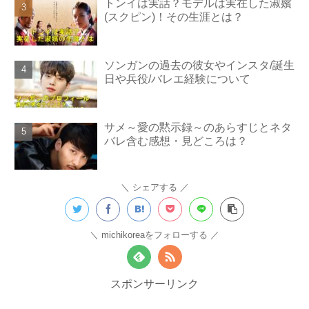
トンイは実話？モデルは実在した淑嬪
(スクピン)！その生涯とは？
ソンガンの過去の彼女やインスタ/誕生
日や兵役/バレエ経験について
サメ～愛の黙示録～のあらすじとネタ
バレ含む感想・見どころは？
シェアする
michikoreaをフォローする
スポンサーリンク