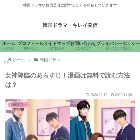
韓国ドラマや韓国美容に関することを発信していきます
韓国ドラマ・キレイ発信
ホーム
プロフィール
サイトマップ
お問い合わせ
プライバシーポリシー
HOME
PROFILE
SITEMAP
CONTACT
PRIVACY POLICY
ホーム
韓国ドラマ
女神降臨のあらすじ！漫画は無料で読む方法
は？
2020.12.12
2020.11.20
韓国ドラマ