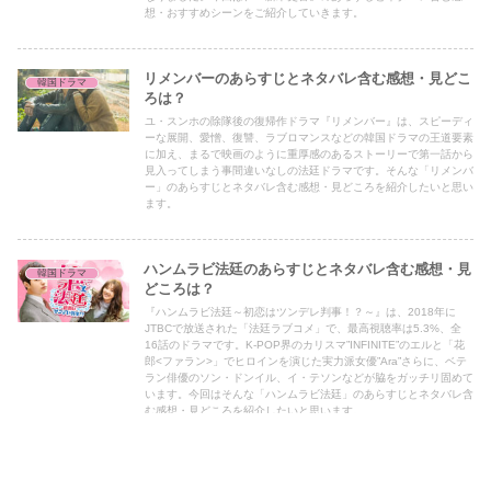
想・おすすめシーンをご紹介していきます。
リメンバーのあらすじとネタバレ含む感想・見どこ
韓国ドラマ
ろは？
ユ・スンホの除隊後の復帰作ドラマ『リメンバー』は、スピーディ
ーな展開、愛憎、復讐、ラブロマンスなどの韓国ドラマの王道要素
に加え、まるで映画のように重厚感のあるストーリーで第一話から
見入ってしまう事間違いなしの法廷ドラマです。そんな「リメンバ
ー」のあらすじとネタバレ含む感想・見どころを紹介したいと思い
ます。
ハンムラビ法廷のあらすじとネタバレ含む感想・見
韓国ドラマ
どころは？
『ハンムラビ法廷～初恋はツンデレ判事！？～』は、2018年に
JTBCで放送された「法廷ラブコメ」で、最高視聴率は5.3%、全
16話のドラマです。K-POP界のカリスマ”INFINITE”のエルと「花
郎<ファラン>」でヒロインを演じた実力派女優”Ara”さらに、ベテ
ラン俳優のソン・ドンイル、イ・テソンなどが脇をガッチリ固めて
います。今回はそんな「ハンムラビ法廷」のあらすじとネタバレ含
む感想・見どころを紹介したいと思います。