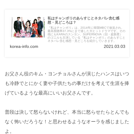
私はチャンボリのあらすじとネタバレ含む感
想・見どころは？
『私はチャンボリ』は、2014年に韓国MBCで放送され、
最高視聴率37.3%にまで達した大ヒットドラマです。その
他にもKARAのスンヨン、SUPERNOVA（旧・超新星）
のゴニルも主演している『私はチャンボリ』のあらすじと
ネタバレ含む感想・見どころを紹介していきます。
korea-info.com
2021.03.03
お父さん役のキム・ヨンチョルさんが演じたハンスはいつ
も冷静でとにかく妻や子供たちの事だけを考えて生涯を捧
げているような最高にいいお父さんです。
普段は決して怒らないけれど、本当に怒らせたらとんでも
なく怖いだろうな！と思わせるようなオーラを感じました
よ。