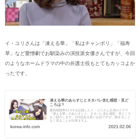
イ・ユリさんは「凍える華」「私はチャンボリ」「福寿
草」など愛憎劇でお馴染みの演技派女優さんですが、今回
のようなホームドラマの中の弁護士役もとてもカッコよか
ったです。
凍える華のあらすじとネタバレ含む感想・見ど
ころは？
最高視聴率22.3％を記録したイ・ユリさん主演のドラマ
『凍える華』のあらすじと、ネタバレ含む感想・見どころ
をご紹介します。102話ある長いお話ですが、飽きること
なく見ることが出来ますよ。
korea-info.com
2021.02.06