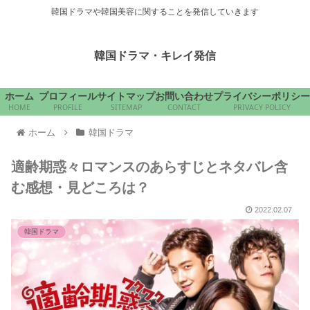
韓国ドラマや韓国美容に関することを発信していきます
韓国ドラマ・キレイ発信
ホーム
プロフィール
サイトマップ
お問い合わせ
プライバシーポリシー
HOME
PROFILE
SITEMAP
CONTACT
PRIVACY POLICY
ホーム
韓国ドラマ
適齢期惑々ロマンスのあらすじとネタバレ含
む感想・見どころは？
2022.02.07
韓国ドラマ