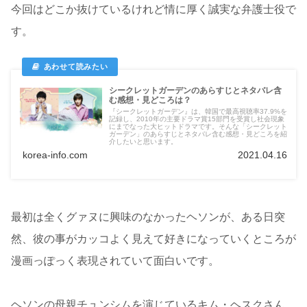
今回はどこか抜けているけれど情に厚く誠実な弁護士役で
す。
シークレットガーデンのあらすじとネタバレ含
む感想・見どころは？
『シークレットガーデン』は、韓国で最高視聴率37.9%を
記録し、2010年の主要ドラマ賞15部門を受賞し社会現象
にまでなった大ヒットドラマです。そんな「シークレット
ガーデン」のあらすじとネタバレ含む感想・見どころを紹
介したいと思います。
korea-info.com
2021.04.16
最初は全くグァヌに興味のなかったヘソンが、ある日突
然、彼の事がカッコよく見えて好きになっていくところが
漫画っぽっく表現されていて面白いです。
ヘソンの母親チュンシムを演じているキム・ヘスクさん