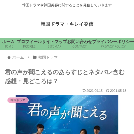
韓国ドラマや韓国美容に関することを発信していきます
韓国ドラマ・キレイ発信
ホーム
プロフィール
サイトマップ
お問い合わせ
プライバシーポリシー
HOME
PROFILE
SITEMAP
CONTACT
PRIVACY POLICY
ホーム
韓国ドラマ
君の声が聞こえるのあらすじとネタバレ含む
感想・見どころは？
2021.09.15
2021.05.13
韓国ドラマ