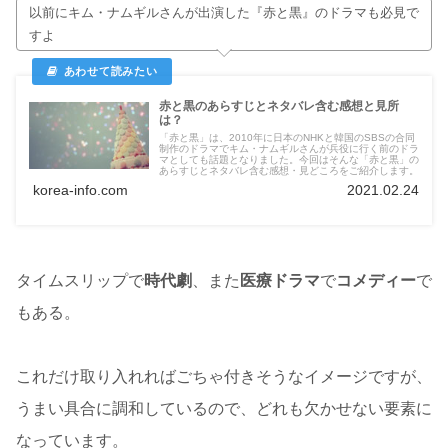
以前にキム・ナムギルさんが出演した『赤と黒』のドラマも必見で
すよ
赤と黒のあらすじとネタバレ含む感想と見所
は？
「赤と黒」は、2010年に日本のNHKと韓国のSBSの合同
制作のドラマでキム・ナムギルさんが兵役に行く前のドラ
マとしても話題となりました。今回はそんな「赤と黒」の
あらすじとネタバレ含む感想・見どころをご紹介します。
korea-info.com
2021.02.24
タイムスリップで
時代劇
、また
医療ドラマ
で
コメディー
で
もある。
これだけ取り入れればごちゃ付きそうなイメージですが、
うまい具合に調和しているので、どれも欠かせない要素に
なっています。