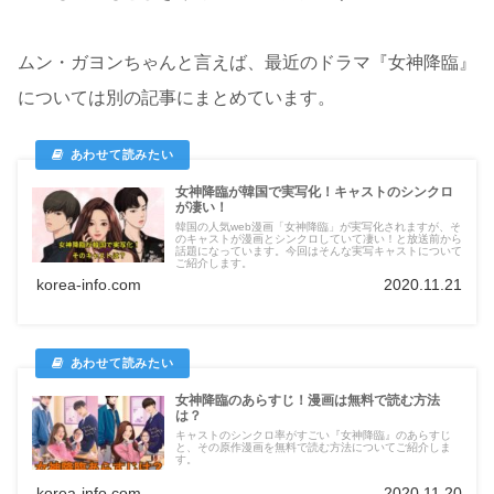
ムン・ガヨンちゃんと言えば、最近のドラマ『女神降臨』
については別の記事にまとめています。
女神降臨が韓国で実写化！キャストのシンクロ
が凄い！
韓国の人気web漫画「女神降臨」が実写化されますが、そ
のキャストが漫画とシンクロしていて凄い！と放送前から
話題になっています。今回はそんな実写キャストについて
ご紹介します。
korea-info.com
2020.11.21
女神降臨のあらすじ！漫画は無料で読む方法
は？
キャストのシンクロ率がすごい『女神降臨』のあらすじ
と、その原作漫画を無料で読む方法についてご紹介しま
す。
korea-info.com
2020.11.20