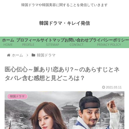
韓国ドラマや韓国美容に関することを発信していきます
韓国ドラマ・キレイ発信
ホーム
プロフィール
サイトマップ
お問い合わせ
プライバシーポリシー
HOME
PROFILE
SITEMAP
CONTACT
PRIVACY POLICY
ホーム
韓国ドラマ
医心伝心～脈あり!恋あり?～のあらすじとネ
タバレ含む感想と見どころは？
2021.03.11
韓国ドラマ