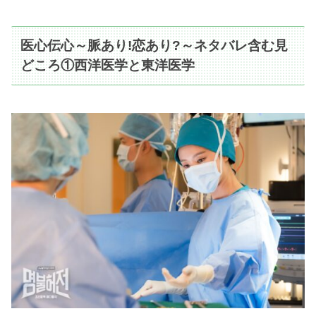
医心伝心～脈あり!恋あり?～ネタバレ含む見
どころ①西洋医学と東洋医学